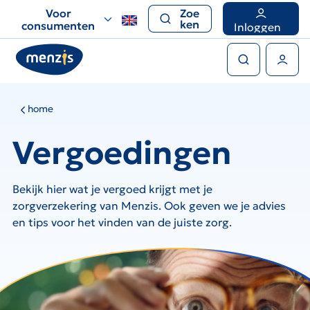
Links
Voor
Zoe
voor
ken
consumenten
Inloggen
snelle
Zoeken
navigatie
Gebruikers menu
home
Vergoedingen
Bekijk hier wat je vergoed krijgt met je
zorgverzekering van Menzis. Ook geven we je advies
en tips voor het vinden van de juiste zorg.