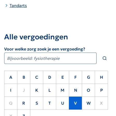
Tandarts
Alle vergoedingen
Voor welke zorg zoek je een vergoeding?
A
B
C
D
E
F
G
H
I
J
K
L
M
N
O
P
Q
R
S
T
U
V
W
X