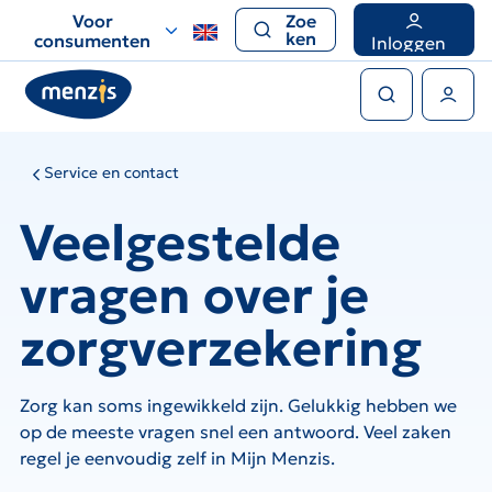
Links
Voor
Zoe
voor
ken
consumenten
Inloggen
snelle
Zoeken
navigatie
Gebruikers menu
Service en contact
Veelgestelde
vragen over je
zorgverzekering
Zorg kan soms ingewikkeld zijn. Gelukkig hebben we
op de meeste vragen snel een antwoord. Veel zaken
regel je eenvoudig zelf in Mijn Menzis.