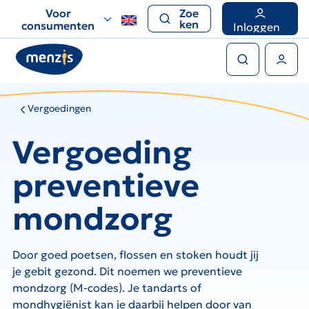
Links
Voor
Zoe
voor
ken
consumenten
Inloggen
snelle
Zoeken
navigatie
Gebruikers menu
Vergoedingen
Vergoeding
preventieve
mondzorg
Door goed poetsen, flossen en stoken houdt jij
je gebit gezond. Dit noemen we preventieve
mondzorg (M-codes). Je tandarts of
mondhygiënist kan je daarbij helpen door van