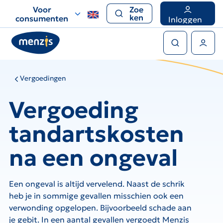
Links
Voor
Zoe
voor
ken
consumenten
Inloggen
snelle
Zoeken
navigatie
Gebruikers menu
Vergoedingen
Vergoeding
tandartskosten
na een ongeval
Een ongeval is altijd vervelend. Naast de schrik
heb je in sommige gevallen misschien ook een
verwonding opgelopen. Bijvoorbeeld schade aan
je gebit. In een aantal gevallen vergoedt Menzis