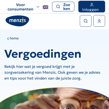
Links
Voor
Zoe
voor
ken
consumenten
Inloggen
snelle
Zoeken
navigatie
Gebruikers menu
home
Vergoedingen
Bekijk hier wat je vergoed krijgt met je
zorgverzekering van Menzis. Ook geven we je advies
en tips voor het vinden van de juiste zorg.