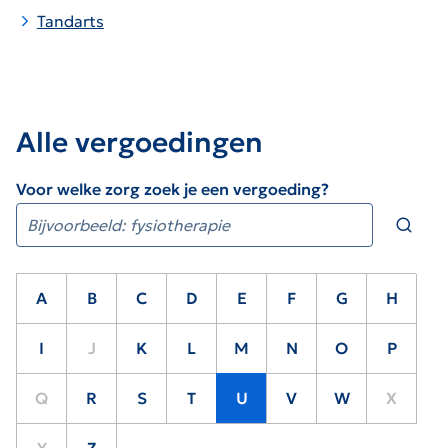
Tandarts
Alle vergoedingen
Voor welke zorg zoek je een vergoeding?
A
B
C
D
E
F
G
H
I
J
K
L
M
N
O
P
Q
R
S
T
U
V
W
X